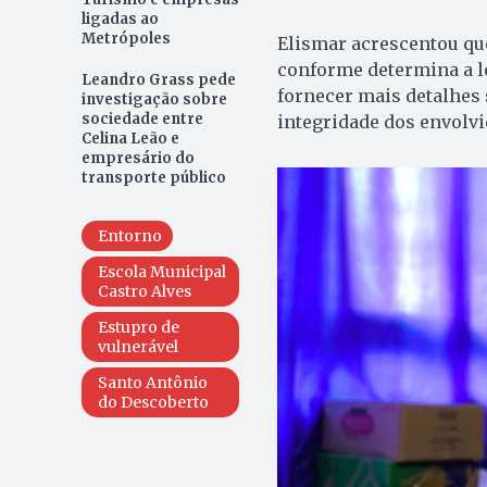
ligadas ao
Metrópoles
Elismar acrescentou que
conforme determina a le
Leandro Grass pede
fornecer mais detalhes 
investigação sobre
sociedade entre
integridade dos envolvi
Celina Leão e
empresário do
transporte público
Entorno
Escola Municipal
Castro Alves
Estupro de
vulnerável
Santo Antônio
do Descoberto