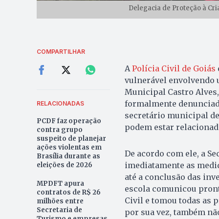
Delegacia de Proteção à Cria
COMPARTILHAR
A
Polícia Civil de Goiás
vulnerável envolvendo 
Municipal Castro Alves,
formalmente denunciado
RELACIONADAS
secretário municipal de
PCDF faz operação
podem estar relacionad
contra grupo
suspeito de planejar
ações violentas em
De acordo com ele, a Se
Brasília durante as
imediatamente as medida
eleições de 2026
até a conclusão das inv
MPDFT apura
escola comunicou pront
contratos de R$ 26
Civil e tomou todas as p
milhões entre
Secretaria de
por sua vez, também não
Turismo e empresas